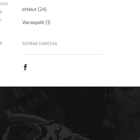
ossa.
ottelut
(24)
a,
n
Vieraspelit
(1)
e,
SEURAA SOMESSA