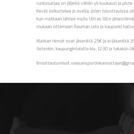
runkosarjaa on jäljellä vähän yli kuukausi ja piste
Kevät kolkuttelee jo ovella, joten toivottavissa 
kun matkaan lähtee myös Ultras 06:n järjestämä bu
mukaan ottamaan Rauman lato ja kaupunki haltuun
Matkan hinnat ovat jäseniltä 25€ ja ei-jäseniltä
tietenkin, kaupungintalolta klo. 12:30 ja takaisin 
Ilmoittautumiset vaasansportinkannattajat@gma