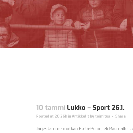
10 tammi
Lukko – Sport 26.1.
Posted at 20:26h
in
Artikkelit
by
toimitus
Share
Järjestämme matkan Etelä-Poriin, eli Raumalle, Lu