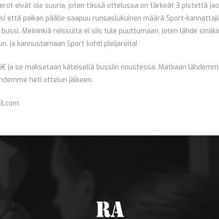
-erot eivät ole suuria, joten tässä ottelussa on tärkeät 3 pistettä ja
olisi että paikan päälle saapuu runsaslukuinen määrä Sport-kannattaji
ssi. Meininkiä reissulta ei siis tule puuttumaan, joten lähde sinäki
, ja kannustamaan Sport kohti pleijareita!
 35€ ja se maksetaan käteisellä bussiin noustessa. Matkaan lähdemm
lähdemme heti ottelun jälkeen.
il.com