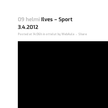
09 helmi
Ilves – Sport
3.4.2012
Posted at 14:06h
in
ottelut
by
WebAula
Share