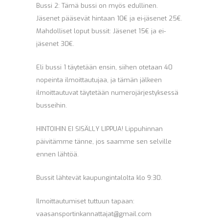
Bussi 2: Tämä bussi on myös edullinen.
Jäsenet pääsevät hintaan 10€ ja ei-jäsenet 25€.
Mahdolliset loput bussit: Jäsenet 15€ ja ei-
jäsenet 30€.
Eli bussi 1 täytetään ensin, siihen otetaan 40
nopeinta ilmoittautujaa, ja tämän jälkeen
ilmoittautuvat täytetään numerojärjestyksessä
busseihin.
HINTOIHIN EI SISÄLLY LIPPUA! Lippuhinnan
päivitämme tänne, jos saamme sen selville
ennen lähtöä.
Bussit lähtevät kaupungintalolta klo 9:30.
Ilmoittautumiset tuttuun tapaan:
vaasansportinkannattajat@gmail.com