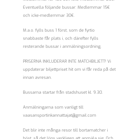
Eventuella följande bussar: Medlemmar 15€
och icke-medlemmar 30€.
M.a.o. fylls buss 1 först, som de fyrtio
snabbaste får plats i, och därefter fylls
resterande bussar i anmälningsordning.
PRISERNA INKLUDERAR INTE MATCHBILJETT! Vi
uppdaterar biljettpriset hit om vi får reda på det
innan avresan.
Bussarna startar från stadshuset kl. 9.30.
Anmälningarna som vanligt till
vaasansportinkannattajat@gmail.com
Det blir inte många resor till bortamatcher i
höst, så det löns verkligen att anmäla sig. Och