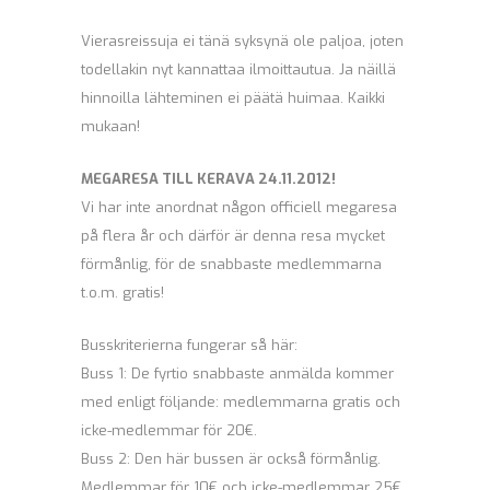
Vierasreissuja ei tänä syksynä ole paljoa, joten
todellakin nyt kannattaa ilmoittautua. Ja näillä
hinnoilla lähteminen ei päätä huimaa. Kaikki
mukaan!
MEGARESA TILL KERAVA 24.11.2012!
Vi har inte anordnat någon officiell megaresa
på flera år och därför är denna resa mycket
förmånlig, för de snabbaste medlemmarna
t.o.m. gratis!
Busskriterierna fungerar så här:
Buss 1: De fyrtio snabbaste anmälda kommer
med enligt följande: medlemmarna gratis och
icke-medlemmar för 20€.
Buss 2: Den här bussen är också förmånlig.
Medlemmar för 10€ och icke-medlemmar 25€.