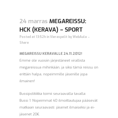
24 marras
MEGAREISSU:
HCK (KERAVA) – SPORT
Posted at 13:52h
in
Vieraspelit
by
WebAula
Share
MEGAREISSU KERAVALLE 24.11.2012!
Emme ole vuosiin järjestäneet virallista
megareissua mihinkään, ja siksi tämä reissu on
erittäin halpa, nopeimmille jäsenille jopa
ilmainen!
Bussipolitiikka toimii seuraavalla tavalla:
Bussi 1: Nopeimmat 40 ilmoittautujaa pääsevät
matkaan seuraavasti: jäsenet ilmaiseksi ja ei-
jäsenet 20€.